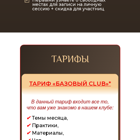
Первыми узнаете о свободных
местах для записи на личную
сессию + скидка для участниц
ТАРИФЫ
ТАРИФ «БАЗОВЫЙ CLUB»*
В данный тариф входит все то,
что вам уже знакомо в нашем клубе:
✔
Темы месяца,
✔
Практики,
✔
Материалы,