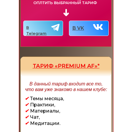
ОПЛТИТЬ ВЫБРАННЫЙ ТАРИФ
В
В VK
Telegram
ТАРИФ «PREMIUM AF»*
В данный тариф входит все то,
что вам уже знакомо в нашем клубе:
✔
Темы месяца,
✔
Практики,
✔
Материалы,
✔
Чат,
✔
Медитации.