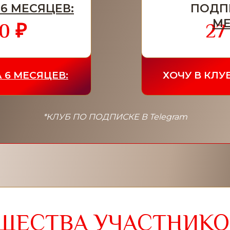
 6 МЕСЯЦЕВ:
ПОДП
МЕ
0 ₽
27
 6 МЕСЯЦЕВ:
ХОЧУ В КЛУ
*КЛУБ ПО ПОДПИСКЕ В Telegram
ЩЕСТВА УЧАСТНИКОВ