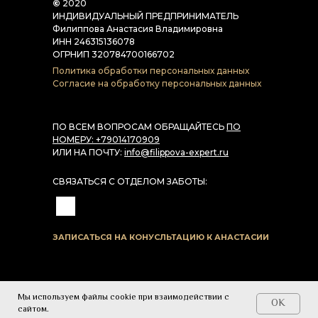
©
2020
ИНДИВИДУАЛЬНЫЙ ПРЕДПРИНИМАТЕЛЬ
Филиппова Анастасия Владимировна
ИНН 246315136078
ОГРНИП 320784700166702
Политика обработки персональных данных
Согласие на обработку персональных данных
ПО ВСЕМ ВОПРОСАМ ОБРАЩАЙТЕСЬ
ПО
НОМЕРУ: +79014170909
ИЛИ НА ПОЧТУ:
info@filippova-expert.ru
СВЯЗАТЬСЯ С ОТДЕЛОМ ЗАБОТЫ:
ЗАПИСАТЬСЯ НА КОНУСЛЬТАЦИЮ К АНАСТАСИИ
Мы используем файлы cookie при взаимодействии с
OK
Tilda
Made on
сайтом.