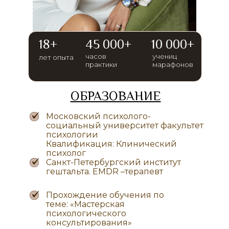
18+
45 000+
10 000+
часов
учениц
лет опыта
практики
марафонов
ОБРАЗОВАНИЕ
Московский психолого-
социальный университет факультет
психологии
Квалификация: Клинический
психолог
Санкт-Петербургский институт
гештальта. EMDR –терапевт
Прохождение обучения по
теме: «Мастерская
психологического
консультирования»