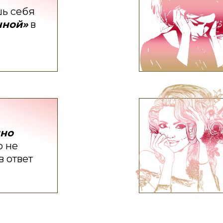
шь себя
чной»
в
нно
о не
 ответ