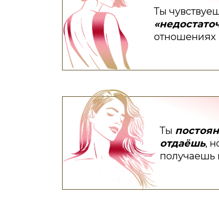
Ты чувствуе
«недостато
отношениях
Ты
постоя
отдаёшь
, н
получаешь в