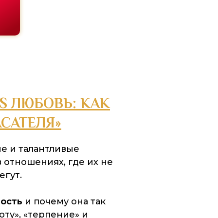
S ЛЮБОВЬ: КАК
АСАТЕЛЯ»
е и талантливые
 отношениях, где
их не
егут
.
мость
и почему она так
оту», «терпение» и