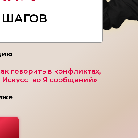
 ШАГОВ
цию
ак говорить в конфликтах,
. Искусство Я сообщений
»
иже