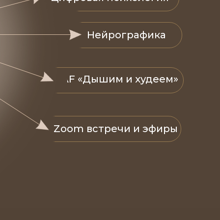
Нейрографика
Утро с AF «Дышим и худеем»
Zoom встречи и эфиры