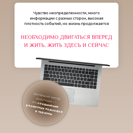
Чувство неопределенности, много
информации с разных сторон, высокая
плотность событий, но жизнь продолжается
НЕОБХОДИМО ДВИГАТЬСЯ ВПЕРЕД
И ЖИТЬ, ЖИТЬ ЗДЕСЬ И СЕЙЧАС
Авторский метод Анастасии —
это
соединение
различных подходов
в терапии