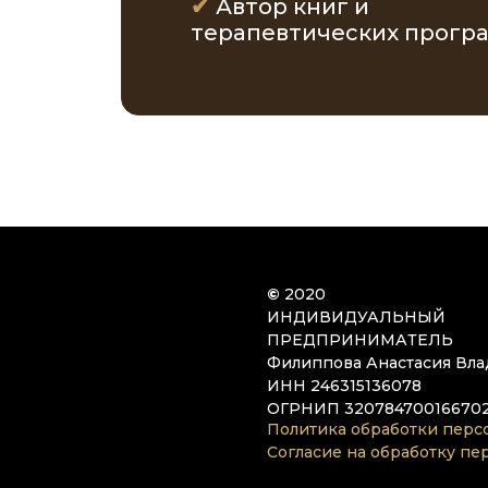
✔
Автор книг и
терапевтических прогр
©
2020
ИНДИВИДУАЛЬНЫЙ
ПРЕДПРИНИМАТЕЛЬ
Филиппова Анастасия Вл
ИНН 246315136078
ОГРНИП 32078470016670
Политика обработки перс
Согласие на обработку п