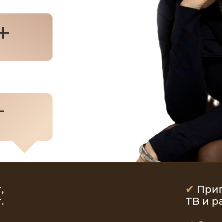
+
+
,
✔
При
.
ТВ и р