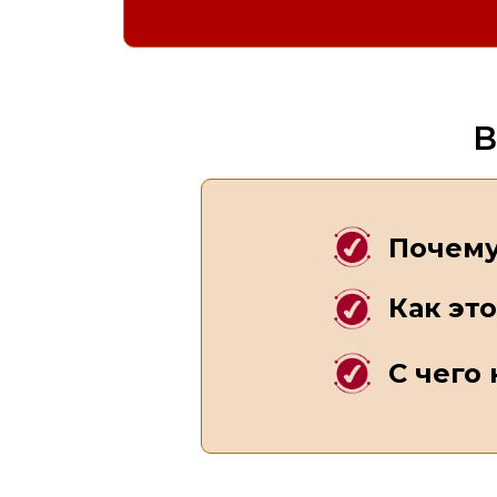
В
Почему
Как эт
С чего