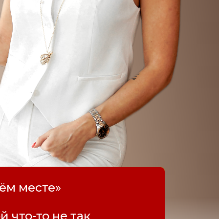
оём месте»
й что-то не так