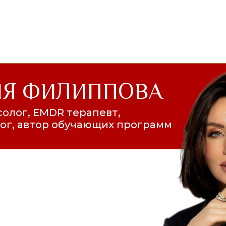
ИЯ ФИЛИППОВА
солог, ЕMDR терапевт,
ог, автор обучающих программ