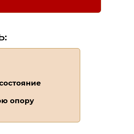
Ь:
 состояние
юю опору