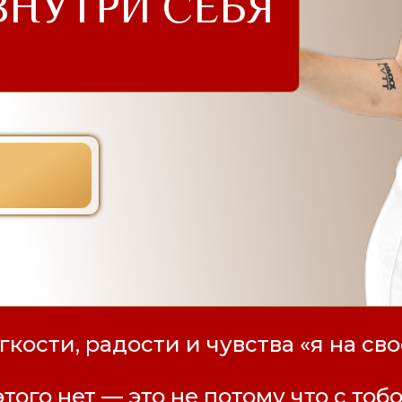
НУТРИ СЕБЯ
гкости, радости и чувства «я на св
того нет — это не потому что с тобо