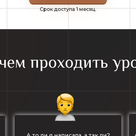
Срок доступа 1 месяц.
чем проходить ур
А то ли я написала, а так ли?