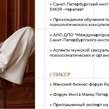
●
Санкт-Петербургский инст
EMDR –терапевт
●
Прохождение обучения по
психологического консульт
●
АНО ДПО "Международная
Санкт-Петербургского инсти
●
Аспекты мужской сексуал
психосоматических и орган
СПИКЕР
●
Женский бизнес-форум Ru
●
Форум Инста Мамы Питер 
●
Приглашенный эксперт на т