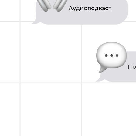
Аудиоподкаст
Пр