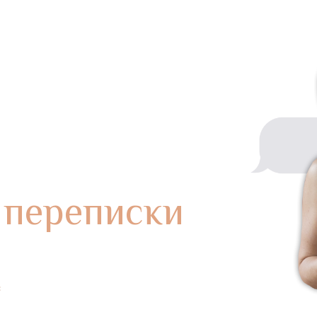
Я»
 переписки
ом...
*