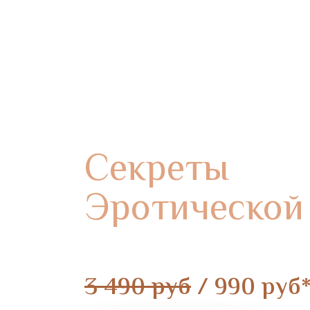
Урок из курса
«Сексуальность от А до 
Секреты
Эротической
как возбудить одним слов
3 490 руб
/ 990 руб